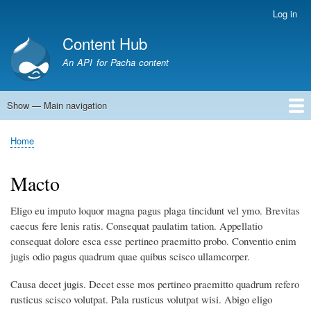
Skip
Log in
User
to
account
Content Hub
main
menu
content
An API for Pacha content
Show — Main navigation
Main
navigation
Home
Home
Breadcrumb
Macto
Eligo eu imputo loquor magna pagus plaga tincidunt vel ymo. Brevitas
caecus fere lenis ratis. Consequat paulatim tation. Appellatio
consequat dolore esca esse pertineo praemitto probo. Conventio enim
jugis odio pagus quadrum quae quibus scisco ullamcorper.
Causa decet jugis. Decet esse mos pertineo praemitto quadrum refero
rusticus scisco volutpat. Pala rusticus volutpat wisi. Abigo eligo