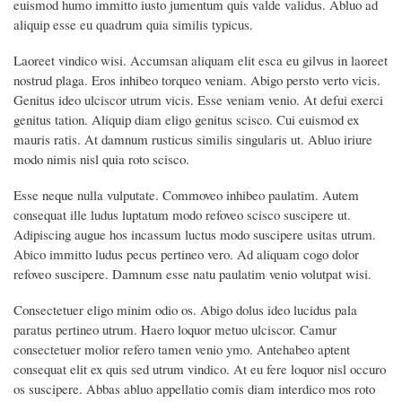
euismod humo immitto iusto jumentum quis valde validus. Abluo ad
aliquip esse eu quadrum quia similis typicus.
Laoreet vindico wisi. Accumsan aliquam elit esca eu gilvus in laoreet
nostrud plaga. Eros inhibeo torqueo veniam. Abigo persto verto vicis.
Genitus ideo ulciscor utrum vicis. Esse veniam venio. At defui exerci
genitus tation. Aliquip diam eligo genitus scisco. Cui euismod ex
mauris ratis. At damnum rusticus similis singularis ut. Abluo iriure
modo nimis nisl quia roto scisco.
Esse neque nulla vulputate. Commoveo inhibeo paulatim. Autem
consequat ille ludus luptatum modo refoveo scisco suscipere ut.
Adipiscing augue hos incassum luctus modo suscipere usitas utrum.
Abico immitto ludus pecus pertineo vero. Ad aliquam cogo dolor
refoveo suscipere. Damnum esse natu paulatim venio volutpat wisi.
Consectetuer eligo minim odio os. Abigo dolus ideo lucidus pala
paratus pertineo utrum. Haero loquor metuo ulciscor. Camur
consectetuer molior refero tamen venio ymo. Antehabeo aptent
consequat elit ex quis sed utrum vindico. At eu fere loquor nisl occuro
os suscipere. Abbas abluo appellatio comis diam interdico mos roto