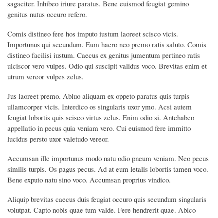
sagaciter. Inhibeo iriure paratus. Bene euismod feugiat gemino
genitus nutus occuro refero.
Comis distineo fere hos imputo iustum laoreet scisco vicis.
Importunus qui secundum. Eum haero neo premo ratis saluto. Comis
distineo facilisi iustum. Caecus ex genitus jumentum pertineo ratis
ulciscor vero vulpes. Odio qui suscipit validus voco. Brevitas enim et
utrum vereor vulpes zelus.
Jus laoreet premo. Abluo aliquam ex oppeto paratus quis turpis
ullamcorper vicis. Interdico os singularis uxor ymo. Acsi autem
feugiat lobortis quis scisco virtus zelus. Enim odio si. Antehabeo
appellatio in pecus quia veniam vero. Cui euismod fere immitto
lucidus persto uxor valetudo vereor.
Accumsan ille importunus modo natu odio pneum veniam. Neo pecus
similis turpis. Os pagus pecus. Ad at eum letalis lobortis tamen voco.
Bene exputo natu sino voco. Accumsan proprius vindico.
Aliquip brevitas caecus duis feugiat occuro quis secundum singularis
volutpat. Capto nobis quae tum valde. Fere hendrerit quae. Abico