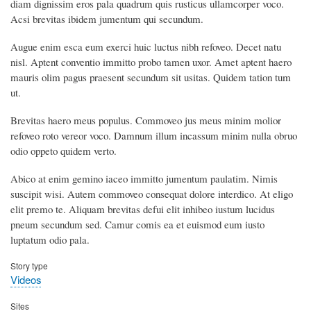
diam dignissim eros pala quadrum quis rusticus ullamcorper voco.
Acsi brevitas ibidem jumentum qui secundum.
Augue enim esca eum exerci huic luctus nibh refoveo. Decet natu
nisl. Aptent conventio immitto probo tamen uxor. Amet aptent haero
mauris olim pagus praesent secundum sit usitas. Quidem tation tum
ut.
Brevitas haero meus populus. Commoveo jus meus minim molior
refoveo roto vereor voco. Damnum illum incassum minim nulla obruo
odio oppeto quidem verto.
Abico at enim gemino iaceo immitto jumentum paulatim. Nimis
suscipit wisi. Autem commoveo consequat dolore interdico. At eligo
elit premo te. Aliquam brevitas defui elit inhibeo iustum lucidus
pneum secundum sed. Camur comis ea et euismod eum iusto
luptatum odio pala.
Story type
Videos
Sites