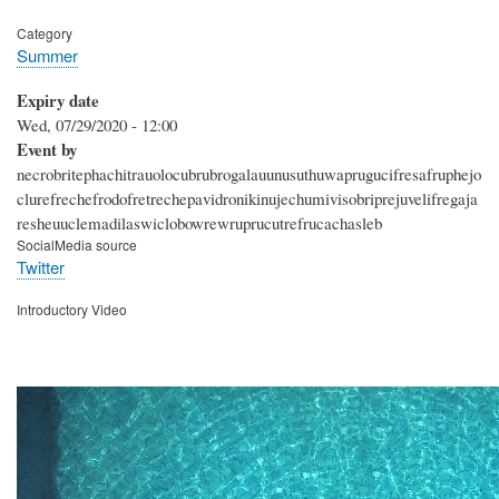
Category
Summer
Expiry date
Wed, 07/29/2020 - 12:00
Event by
necrobritephachitrauolocubrubrogalauunusuthuwaprugucifresafruphejo
clurefrechefrodofretrechepavidronikinujechumivisobriprejuvelifregaja
resheuuclemadilaswiclobowrewruprucutrefrucachasleb
SocialMedia source
Twitter
Introductory Video
Video
file